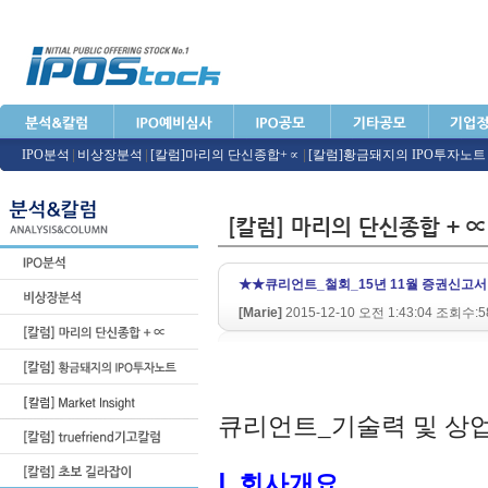
IPO분석
|
비상장분석
|
[칼럼]마리의 단신종합+∝
|
[칼럼]황금돼지의 IPO투자노트
★★큐리언트_철회_15년 11월 증권신고서
[Marie]
2015-12-10 오전 1:43:04 조회수:5
큐리언트_기술력 및 상
Ⅰ
.
회사개요