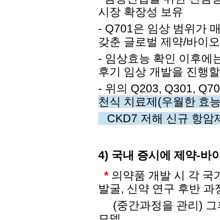
시장 확장성 보유
- Q701은 임상 범위
갖춘 글로벌 제약/바이오
- 임상효능 확인 이후에
후기 임상 개발을 진행할
- 위의 Q203, Q301, Q
천식 치료제(우월한 효능,
CKD7 저해 신규 항암제
4) 국내 증시에 제약-
바이
*
의약품 개발 시 각 국
발굴, 신약 연구 후반 
(중간과정을 관리) 그
모델