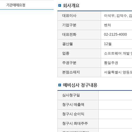
대표이사
이석우, 김덕수, 
기업구분
벤처
대표전화
02-2125-4000
결산월
12월
업종
소프트웨어 개발 
주권구분
통일주권
본점소재지
서울특별시 영등포구
심사청구일
청구시 매출액
청구시 순이익
청구시 최대주주