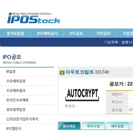
기업목록
|
발행시
아우토크립트
331740
공모가 : 22
액면가
주간사
추천도 :
공모일
20