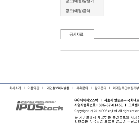
공모(예정)발행가
공모(예정)금액