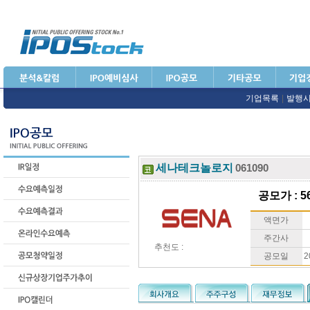
기업목록
|
발행
세나테크놀로지
061090
공모가 : 56
액면가
주간사
추천도 :
공모일
2