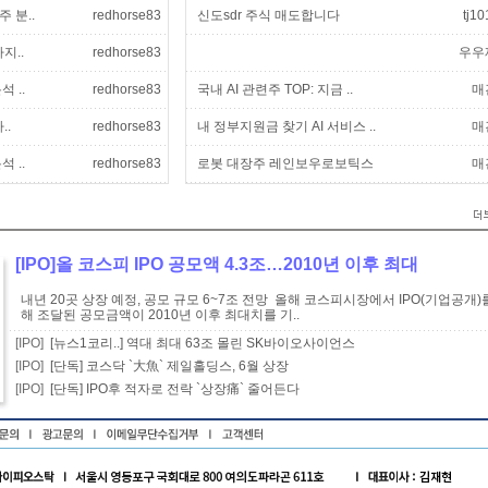
 분..
redhorse83
신도sdr 주식 매도합니다
tj10
지..
redhorse83
우우
 ..
redhorse83
국내 AI 관련주 TOP: 지금 ..
매
..
redhorse83
내 정부지원금 찾기 AI 서비스 ..
매
 ..
redhorse83
로봇 대장주 레인보우로보틱스
매
[IPO]올 코스피 IPO 공모액 4.3조…2010년 이후 최대
내년 20곳 상장 예정, 공모 규모 6~7조 전망 올해 코스피시장에서 IPO(기업공개)
해 조달된 공모금액이 2010년 이후 최대치를 기..
[IPO]
[뉴스1코리..] 역대 최대 63조 몰린 SK바이오사이언스
[IPO]
[단독] 코스닥 `大魚` 제일홀딩스, 6월 상장
[IPO]
[단독] IPO후 적자로 전락 `상장痛` 줄어든다