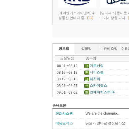
[케이앤에스아이앤씨] 위
[딜리셔스] 동대문
성통신 안테나 통..
(11)
도매시장을 디지..
(
공모일
상장일
수요예측일
수요
공모일정
종목명
기도산업
08.11 ~08.12
니어스랩
08.12 ~08.13
해치텍
08.12 ~08.13
스카이랩스
08.26 ~08.27
엔에이치스팩34..
09.01 ~09.02
종목토론
한화시스템
We are the champio..
태웅로직스
공모가 얼마로 결정될까요