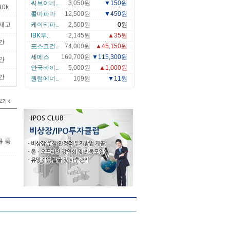
씨브이네..
3,050원
▼150원
10k
콜마파마
12,500원
▼450원
재고
케이티파..
2,500원
0원
IBK투..
2,145원
▲35원
간
포스코건..
74,000원
▲45,150원
세메스
169,700원
▼115,300원
간
안국바이..
5,000원
▲1,000원
간
퀀텀에너..
109원
▼11원
를 통