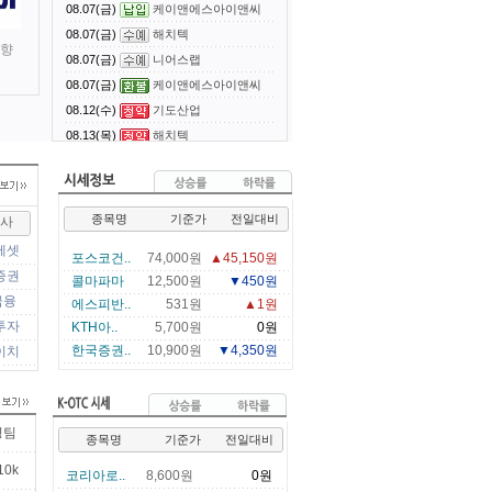
08.07(금)
케이앤에스아이앤씨
08.07(금)
해치텍
 향
08.07(금)
니어스랩
08.07(금)
케이앤에스아이앤씨
08.12(수)
기도산업
08.13(목)
해치텍
08.13(목)
니어스랩
종목명
기준가
전일대비
사
에셋
포스코건..
74,000원
▲45,150원
증권
콜마파마
12,500원
▼450원
금융
에스피반..
531원
▲1원
투자
KTH아..
5,700원
0원
한국증권..
10,900원
▼4,350원
이치
영팀
종목명
기준가
전일대비
10k
코리아로..
8,600원
0원