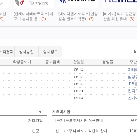
 패션
[인제니아테라퓨틱스] 미
[에이치엘지노믹스] 만성
[레메디] 의료 접근성
9)
국에 본사를 둔 ..
(9)
질환 원료의약품(..
(7)
상을 위한 휴대..
(6)
예측결과
심사승인
심사청구
확정공모가
공모금액
환불일
경쟁률
주간
미래
-
-
08.14
삼성
-
-
08.18
DB
-
-
08.18
한국
-
-
08.31
엔에
-
-
09.04
자유게시판
커즈와일
[공지] 공모주게시판 이용안내
운
인군
신도sdr 주식 매도가격인하 합니..
tj10