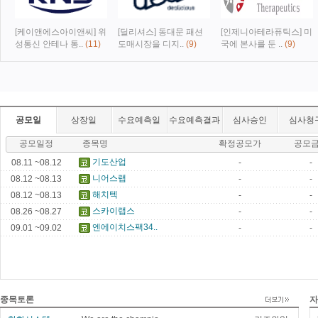
[케이앤에스아이앤씨] 위
[딜리셔스] 동대문 패션
[인제니아테라퓨틱스] 미
성통신 안테나 통..
(11)
도매시장을 디지..
(9)
국에 본사를 둔 ..
(9)
공모일
상장일
수요예측일
수요예측결과
심사승인
심사청
공모일정
종목명
확정공모가
공모
기도산업
08.11 ~08.12
-
-
니어스랩
08.12 ~08.13
-
-
해치텍
08.12 ~08.13
-
-
스카이랩스
08.26 ~08.27
-
-
엔에이치스팩34..
09.01 ~09.02
-
-
종목토론
자