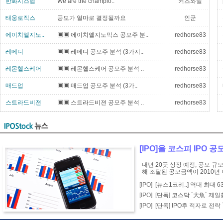
한화시스템
We are the champio..
커즈와일
태웅로직스
공모가 얼마로 결정될까요
인군
에이치엘지노..
▣▣ 에이치엘지노믹스 공모주 분..
redhorse83
레메디
▣▣ 레메디 공모주 분석 (3가지..
redhorse83
레몬헬스케어
▣▣ 레몬헬스케어 공모주 분석 ..
redhorse83
매드업
▣▣ 매드업 공모주 분석 (3가..
redhorse83
스트라드비젼
▣▣ 스트라드비젼 공모주 분석 ..
redhorse83
[IPO]올 코스피 IPO 
내년 20곳 상장 예정, 공모 규
해 조달된 공모금액이 2010년 
[IPO]
[뉴스1코리..] 역대 최대
[IPO]
[단독] 코스닥 `大魚` 제일
[IPO]
[단독] IPO후 적자로 전락