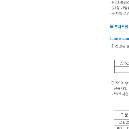
- NICE
(대형 가맹
- 무차입 경
▣ 투자포인
1. Investmen
① 전망은 좋
② 200억 
- 신규사업 
-
VAN 사