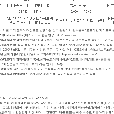
울
: 11년 부터 요우커 대상으로 발행하던 한국 관광객의 필수품목 ‘오프라인 가이드북
int to Offline)비지니스로 좋은 반응
http://zaiseoul.com
의 누적된 컨텐츠와
YDM그룹사인 옐로스토리와 업무협약을 통해 40만여건
로 함.
중국 핵심 소비계층인 20~30대 여성 요우커 대상 쇼핑,식도락,문화 경험
텍
: 2000년 설립, 미용기구와 키성장 운동기구 사업 영위, OEM에서 자체브랜드 VanaV로
매출액/영업익/순익 = 57억/14억/12억 ,
http://www.doctorstech.com
/
 암웨이(한국,홍콩,싱가폴,말레이시아,중국,인도네시아,대만 등) 공급 중
: "화장품을 해석하다 = 화해"라는 앱 제작,유통
 리뷰 및 사용자 데이터 분석등의 자료 전달, 현재는 정보제공, 향후 커머스기
 협업하여 요우커 대상 영업 수행, 닥터스텍의 홍보채널로 활용
장 + 여러가지 악재 겹친 VAN사업
성 둔화, 이용실적 큰폭 성장도 낙관 불가, 신규가맹점 VAN수수료 정률제 시행(17년 1
료 체계 변화에 따른 성장성, 수익성 감소. 대형 가맹점의 직라인설치(직라인 대형 가
 보급확대 → 간편결제 시장 확대 → 간편결제 매출 전표는 회수 수수료 지급하지 않겠