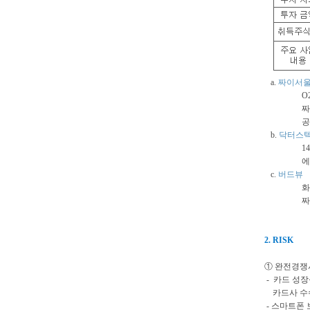
a.
짜이서
O2O(Onl
짜이서울
공개하기
b.
닥터스
14년 실적 
에스티로더와
c.
버드뷰
화장품 성분
짜이서울과
2. RISK
① 완전경쟁시
- 카드 성장
카드사 수수
- 스마트폰