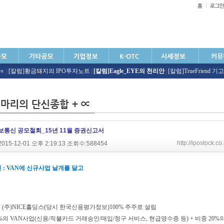
+∝
|
[칼럼]황금돼지의 IPO투자노트
|
[칼럼]Eagle_EYE의 천리안
|
[칼럼]TrueFriend 기고
정보통신 공모철회_15년 11월 증권신고서
http://ipostock.
015-12-01 오후 2:19:13 조회수:588454
 : VAN에 신규사업 날개를 달고
10월 (주)NICE홀딩스(당시 한국신용평가정보)100% 주주로 설립
80%의 VAN사업(신용/직불카드 거래승인/매입/청구 서비스, 현급영수증 등) + 비중 2