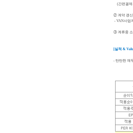
(간편결제는
② 계약 갱신
- VAN사업
③ 계류중 소
[
실적
& Valu
- 탄탄한 