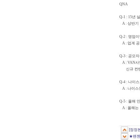
QNA
Q-1 : 15
A : 상반기
Q-2 : 영
A : 업계 
Q-3 : 공
A : VAN
신규 컨텐츠
Q-4 : 나
A : 나이
Q-5 : 올
A : 올해는
[정정
★팬젠