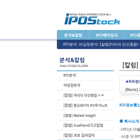
IPO분석
|
비상장분석
|
[칼럼]마리의 단신종합
★KIS
[Marie]
2
KIS정보통신
▣ 회사소개
-1992년 
- 비중 약 