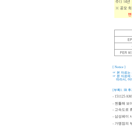
[ Notice ]
☞ 본 자료는
☞ 본 자료에
따라서
,
어
[부록1. IR 후
- 151125 
- 젠틀해 보
- 고속도로 
- 삼성페이
- 가맹점의 