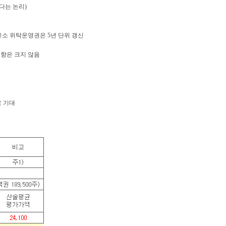
다는 논리)
주유소 위탁운영권은 5년 단위 갱신
 영향은 크지 않음
로 기대