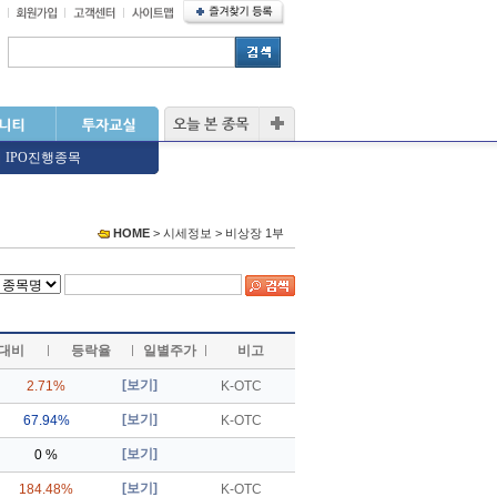
|
IPO진행종목
HOME
> 시세정보 > 비상장 1부
대비
등락율
일별주가
비고
[보기]
2.71%
K-OTC
[보기]
67.94%
K-OTC
[보기]
0 %
[보기]
184.48%
K-OTC