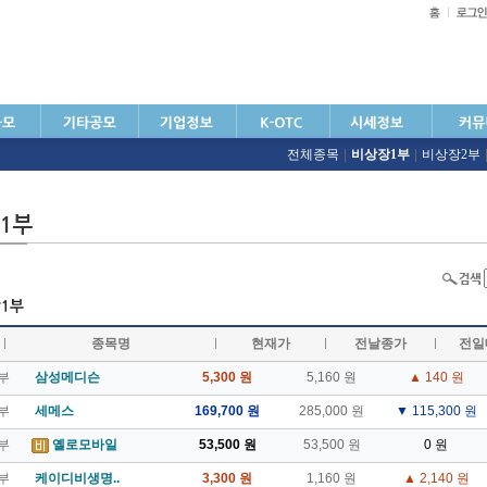
전체종목
|
비상장1부
|
비상장2부
종목명
현재가
전날종가
전일
부
삼성메디슨
5,300 원
5,160 원
▲ 140 원
부
세메스
169,700 원
285,000 원
▼ 115,300 원
부
옐로모바일
53,500 원
53,500 원
0 원
부
케이디비생명..
3,300 원
1,160 원
▲ 2,140 원