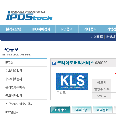
기업목록
|
발행시
코리아로터리서비스
020920
공모가
발행주식수
추천도 :
순이익