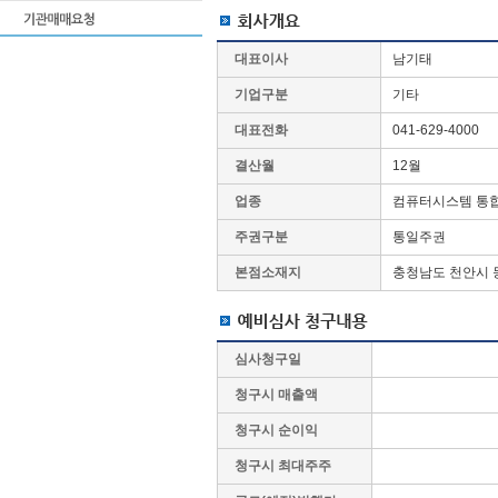
대표이사
남기태
기업구분
기타
대표전화
041-629-4000
결산월
12월
업종
컴퓨터시스템 통합
주권구분
통일주권
본점소재지
충청남도 천안시 동
심사청구일
청구시 매출액
청구시 순이익
청구시 최대주주