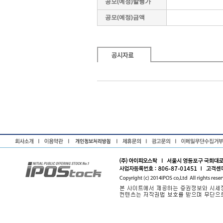
공모(예정)발행가
공모(예정)금액