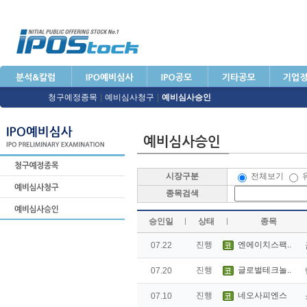
청구예정종목
|
예비심사청구
|
예비심사승인
시장구분
전체보기
종목검색
승인일
상태
종목
진행
엔에이치스팩..
07.22
진행
글로벌테크놀..
07.20
진행
네오사피엔스
07.10