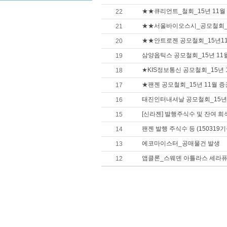
★★큐리언트_철회_15년 11
22
★★서울바이오스시_공모철회_1
21
★★안트로젠 공모철회_15년1
20
삼양옵틱스 공모철회_15년 11
19
★KIS정보통신 공모철회_15년
18
★팬젠 공모철회_15년 11월 
17
태진인터내셔날 공모철회_15년
16
[신라젠] 발행주식수 및 잔여 희석
15
팬젠 발행 주식수 등 (150319기
14
에코마이스터_공매물건 발생
13
앱클론_스웨덴 아틀라스 세라
12