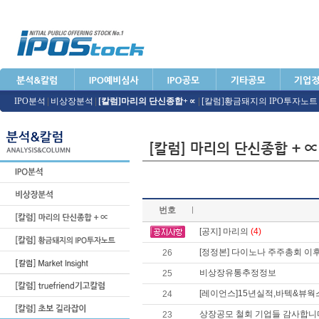
IPO분석
|
비상장분석
|
[칼럼]마리의 단신종합+∝
|
[칼럼]황금돼지의 IPO투자노트
번호
[공지] 마리의
(4)
[정정본] 다이노나 주주총회 이
26
비상장유통추정정보
25
[레이언스]15년실적,바텍&뷰웍
24
상장공모 철회 기업들 감사합니
23