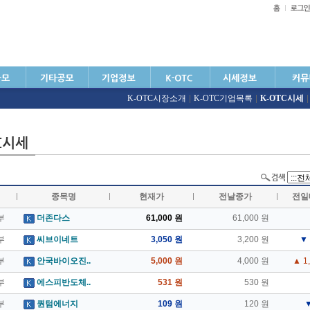
K-OTC시장소개
|
K-OTC기업목록
|
K-OTC시세
|
종목명
현재가
전날종가
전일
부
더존다스
61,000 원
61,000 원
부
씨브이네트
3,050 원
3,200 원
▼ 
부
안국바이오진..
5,000 원
4,000 원
▲ 1
부
에스피반도체..
531 원
530 원
부
퀀텀에너지
109 원
120 원
▼