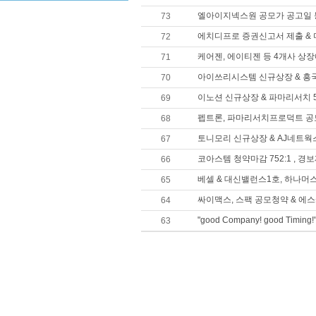
엘아이지넥스원 공모가 공고일 등
73
에치디프로 증권신고서 제출 &
72
케어젠, 에이티젠 등 4개사 상
71
아이쓰리시스템 신규상장 & 흥
70
이노션 신규상장 & 파마리서치 5
69
펩트론, 파마리서치프로덕트 공
68
토니모리 신규상장 & AJ네트웍
67
코아스템 청약마감 752:1 , 
66
베셀 & 대신밸런스1호, 하나머
65
싸이맥스, 스팩 공모청약 & 에
64
"good Company! good Timi
63