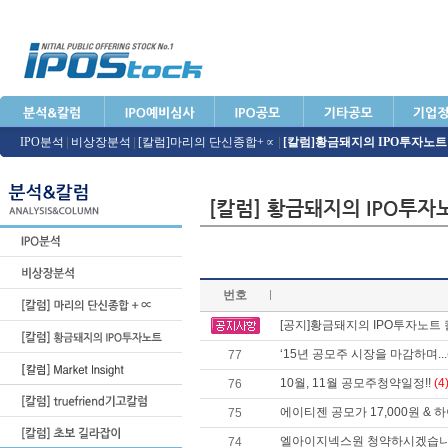
IPO분석
|
비상장분석
|
[칼럼]마리의 단신종합+∝
|
[칼럼]황금돼지의 IPO투자노트
번호
[공지]황금돼지의 IPO투자노트
‘15년 공모주 시장을 마감하며.
77
10월, 11월 공모주청약일정!!
(4
76
에이티젠 공모가 17,000원 &
75
엘아이지넥스원 청약하시겠습
74