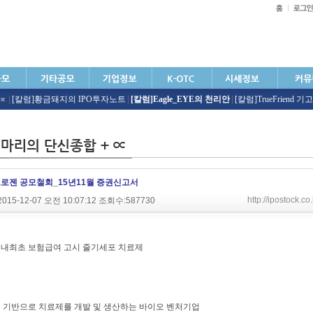
+∝
|
[칼럼]황금돼지의 IPO투자노트
|
[칼럼]Eagle_EYE의 천리안
|
[칼럼]TrueFriend 기고
로젠 공모철회_15년11월 증권신고서
http://ipostock.
015-12-07 오전 10:07:12 조회수:587730
내최초 보험급여 고시 줄기세포 치료제
를 기반으로 치료제를 개발 및 생산하는 바이오 벤처기업