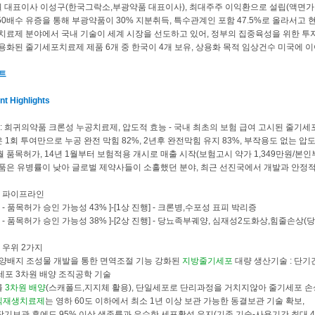
 3월 대표이사 이성구(한국그락소,부광약품 대표이사), 최대주주 이익환으로 설립(액면가 
 50배수 유증을 통해 부광약품이 30% 지분취득, 특수관계인 포함 47.5%로 올라서고
치료제 분야에서 국내 기술이 세계 시장을 선도하고 있어, 정부의 집중육성을 위한 투
된 줄기세포치료제 제품 6개 중 한국이 4개 보유, 상용화 목적 임상건수 미국에 이어 세
트
nt Highlights
: 희귀의약품 크론성 누공치료제, 압도적 효능 - 국내 최초의 보험 급여 고시된 줄기세
 1회 투여만으로 누공 완전 막힘 82%, 2년후 완전막힘 유지 83%, 부작용도 없는 압
 1월 품목허가, 14년 1월부터 보험적용 개시로 매출 시작(보험고시 약가 1,349만원/본인
품은 유병률이 낮아 글로벌 제약사들이 소홀했던 분야, 최근 선진국에서 개발과 안정
인 파이프라인
- 품목허가 승인 가능성 43% ]-[1상 진행] - 크론병,수포성 표피 박리증
- 품목허가 승인 가능성 38% ]-[2상 진행] - 당뇨족부궤양, 심재성2도화상,힘줄손상(
당
 우위 2가지
 배양배지 조성물 개발을 통한 면역조절 기능 강화된
지방줄기세포
대량 생산기술 : 단
세포 3차원 배양 조직공학 기술
를
3차원 배양
(스캐폴드,지지체 활용), 단일세포로 단리과정을 거치지않아 줄기세포 
직재생치료제
는 영하 60도 이하에서 최소 1년 이상 보관 가능한 동결보관 기술 확보,
기보관 후에도 95% 이상 생존률과 우수한 세포활성 유지(기존 기술-사용기간 최대 4