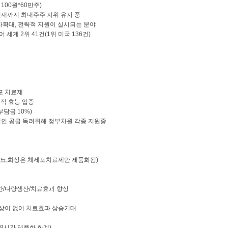
100원*60만주)
 현재까지 최대주주 지위 유지 중
자확대, 전략적 지원이 실시되는 분야
계 2위 41건(1위 미국 136건)
포 치료제
도적 효능 입증
부담금 10%)
적인 공급 독려위해 정부차원 각종 지원중
뇨,화상은 체세포치료제만 제품화됨)
기간/다량생산/치료효과 향상
손상이 없어 치료효과 상승기대
8시간,제품화 한계)