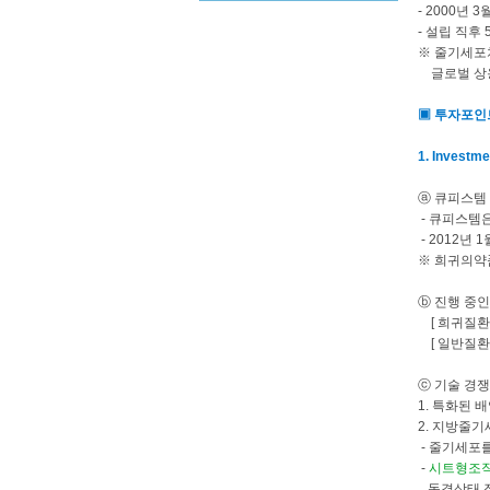
- 2000년
- 설립 직후
※ 줄기세포
글로벌 상용화
▣ 투자포인
1. Investme
ⓐ 큐피스템 
- 큐피스템은
- 2012년
※ 희귀의약
ⓑ
진행 중
[ 희귀질환 
[ 일반질환 
ⓒ 기술 경쟁
1. 특화된
2. 지방줄기
- 줄기세포
-
시트형조
동결상태 장