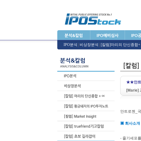
IPO분석
|
비상장분석
|
[칼럼]마리의 단신종합
★★안트
[Marie]
2
안트로젠_국
▣ 회사소개
- 줄기세포