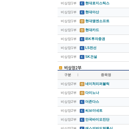
비상장1부
현대로지스틱스
비상장1부
현대아산
비상장1부
현대엠엔소프트
비상장1부
현대카드
비상장1부
IBK투자증권
비상장1부
LS전선
비상장1부
SK건설
구분
종목명
비상장2부
네이처리퍼블릭
비상장2부
다이노나
비상장2부
더존다스
비상장2부
씨브이네트
비상장2부
안국바이오진단
비상장2부
에스피반도체통신