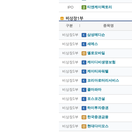
티앤케이팩토리
IPO
구분
종목명
비상장1부
삼성메디슨
비상장1부
세메스
비상장1부
옐로모바일
비상장1부
케이디비생명보험
비상장1부
케이티파워텔
비상장1부
코리아로터리서비스
비상장1부
콜마파마
비상장1부
포스코건설
비상장1부
하이투자증권
비상장1부
한국증권금융
비상장1부
현대다이모스