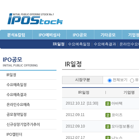
IR일정
|
수요예측일정
|
수요예측결과
|
온라인수요
시장구분
전체보기
유
IR일정
기업명
2012.10.12 [11:30]
아바텍
2012.09.11
코이즈
2012.09.10
모다정보통신
2012.07.17
나노스