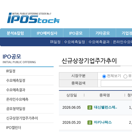
IR일정
|
수요예측일정
|
수요예측결과
|
온라인수요
시장구분
전체보기
유
종목검색
상장일
종목명
청
대신밸런스제..
2026.06.05
1
마키나락스
2026.05.20
2