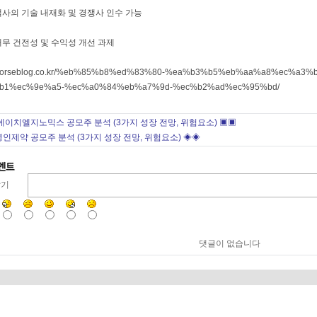
고객사의 기술 내재화 및 경쟁사 인수 가능
 재무 건전성 및 수익성 개선 과제
redhorseblog.co.kr/%eb%85%b8%ed%83%80-%ea%b3%b5%eb%aa%a8%ec%a3
b1%ec%9e%a5-%ec%a0%84%eb%a7%9d-%ec%b2%ad%ec%95%bd/
에이치엘지노믹스 공모주 분석 (3가지 성장 전망, 위험요소) ▣▣
명인제약 공모주 분석 (3가지 성장 전망, 위험요소) ◈◈
달기
댓글이 없습니다