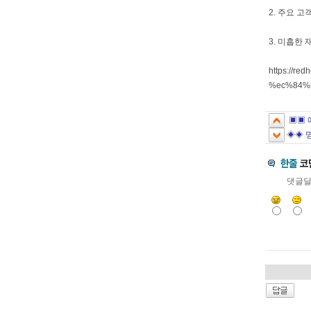
2. 주요 
3. 미흡한
https://
%ec%84%
▣▣ 
◈◈ 
댓글