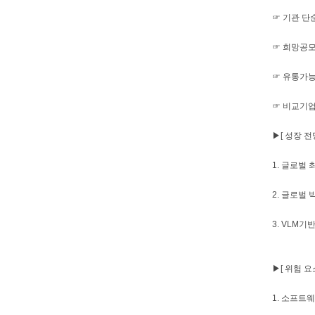
☞ 기관 단순
☞ 희망공모가
☞ 유통가능 
☞ 비교기업
▶[ 성장 전망
1. 글로벌
2. 글로벌
3. VLM
▶[ 위험 요소
1. 소프트