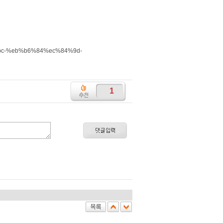
%bc-%eb%b6%84%ec%84%9d-
1