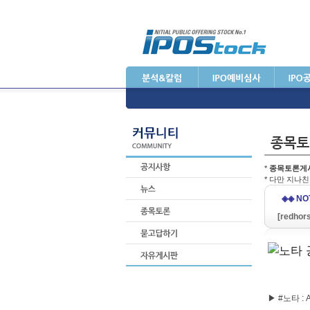
*
종목토론게
* 다만 지나
◈◈ NO
[redhor
▶ #노타 :