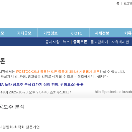
공지사항
|
뉴스
|
종목토론
|
묻고답하기
|
자유게시판
시판
에서는
IPOSTOCK에서 등록한 모든 종목에 대해서 자유롭게 토론
하실 수 있습니다.
친 욕설과 비방, 과장, 광고글은 임의로 삭제될 수 있으니 참조하시기 바랍니다.
TA 노타 공모주 분석 (3가지 성장 전망, 위험요소) ◈◈
http://ipostock.co.kr
se83]
2025-10-23 오후 9:04:40 조회수:18317
 AI 경량화·최적화 전문기업