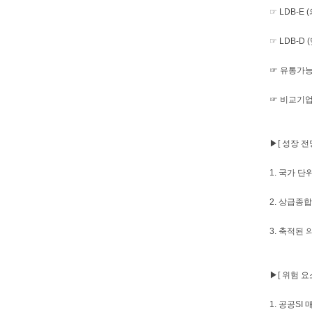
☞ LDB-E
☞ LDB-
☞ 유통가능 
☞ 비교기업
▶[ 성장 전망
1. 국가 단
2. 상급종
3. 축적된
▶[ 위험 요소
1. 공공S