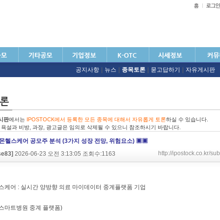
공지사항
|
뉴스
|
종목토론
|
묻고답하기
|
자유게시판
시판
에서는
IPOSTOCK에서 등록한 모든 종목에 대해서 자유롭게 토론
하실 수 있습니다.
친 욕설과 비방, 과장, 광고글은 임의로 삭제될 수 있으니 참조하시기 바랍니다.
몬헬스케어 공모주 분석 (3가지 성장 전망, 위험요소) ▣▣
http://ipostock.co.kr
se83]
2026-06-23 오전 3:13:05 조회수:1163
스케어 : 실시간 양방향 의료 마이데이터 중계플랫폼 기업
 (스마트병원 중계 플랫폼)