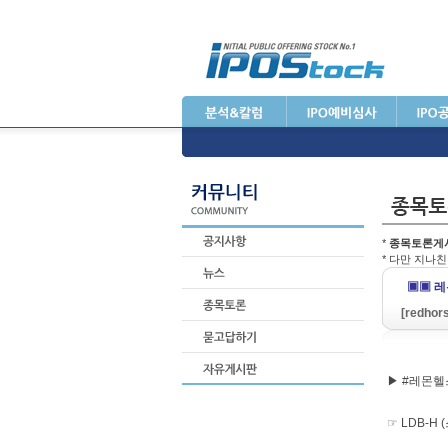
*
종목토론게
* 다만 지나
▣▣ 레
[redhor
▶ #레몬헬
☞ LDB-H