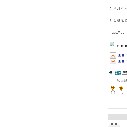
2. 초기 
3. 상장 
https://red
▣▣ 
▣▣ 
댓글