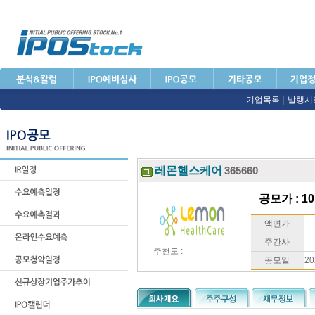
기업목록
|
발행시
레몬헬스케어
365660
공모가 : 10
액면가
주간사
추천도 :
공모일
20