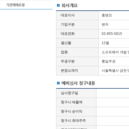
대표이사
홍병진
기업구분
벤처
대표전화
02-855-5815
결산월
12월
업종
소프트웨어 개발 
주권구분
통일주권
본점소재지
서울특별시 금천구
심사청구일
청구시 매출액
청구시 순이익
청구시 최대주주