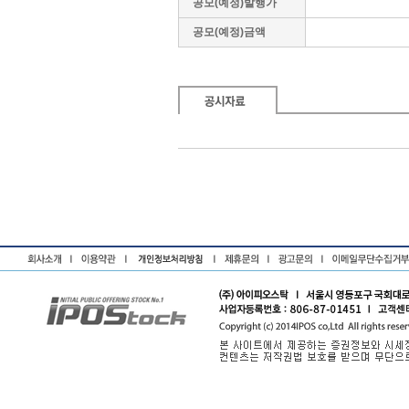
공모(예정)발행가
공모(예정)금액