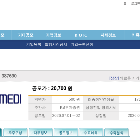
기업목록
|
발행시장공시
|
기업등록신청
디
387690
[상장]
의료용 기기
공모가 : 20,700
원
액면가
500 원
최종청약경쟁율
170
주간사
KB투자증권
상장전일 장외시세
공모일
2026.07.01 ~ 02
상장일
2026.0