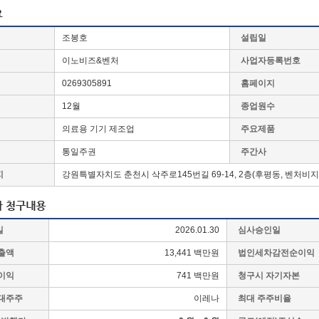
조봉호
설립일
이노비즈&벤처
사업자등록번호
0269305891
홈페이지
12월
종업원수
의료용 기기 제조업
주요제품
통일주권
주간사
지
강원특별자치도 춘천시 삭주로145번길 69-14, 2층(후평동, 벤처비
일
2026.01.30
심사승인일
출액
13,441 백만원
법인세차감전순이익
이익
741 백만원
청구시 자기자본
대주주
이레나
최대 주주비율