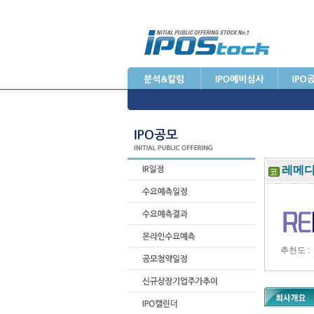
레메
추천도 :