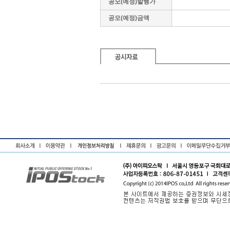
공모(예정)발행가
공모(예정)금액