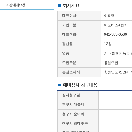
대표이사
이창엽
기업구분
이노비즈&벤처
대표전화
041-585-0530
결산월
12월
업종
기타 화학제품 제
주권구분
통일주권
본점소재지
충청남도 천안시 서
심사청구일
청구시 매출액
청구시 순이익
청구시 최대주주