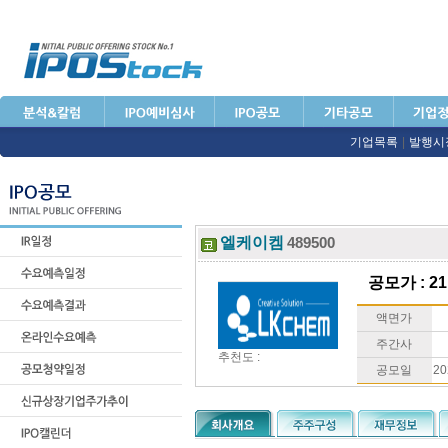
기업목록
|
발행시
엘케이켐
489500
공모가 : 21
액면가
주간사
추천도 :
공모일
20