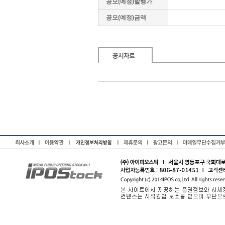
공모(예정)발행가
공모(예정)금액