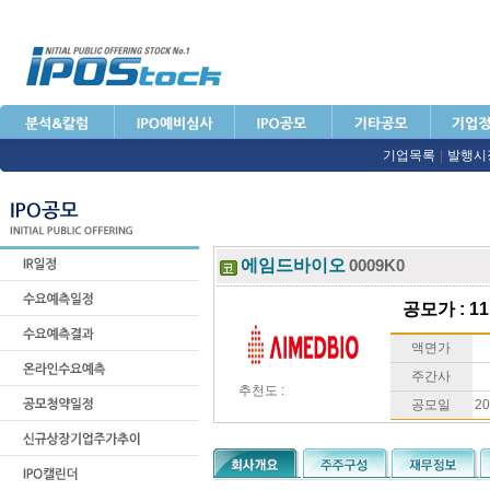
기업목록
|
발행시
에임드바이오
0009K0
공모가 : 11
액면가
주간사
추천도 :
공모일
20