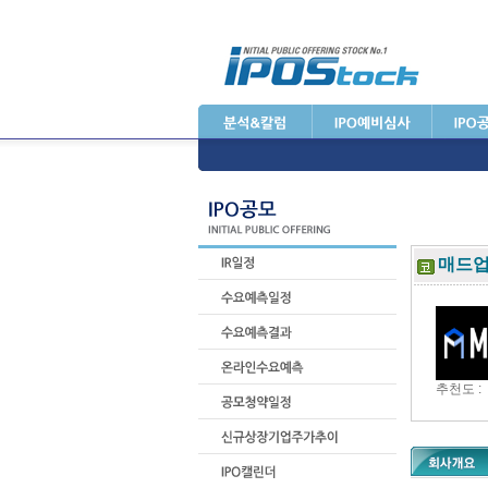
매드
추천도 :