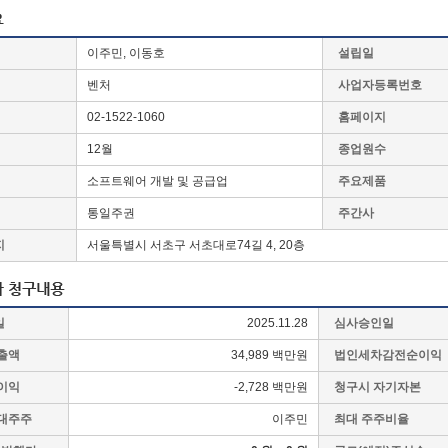
이주민, 이동호
설립일
벤처
사업자등록번호
02-1522-1060
홈페이지
12월
종업원수
소프트웨어 개발 및 공급업
주요제품
통일주권
주간사
지
서울특별시 서초구 서초대로74길 4, 20층
일
2025.11.28
심사승인일
출액
34,989 백만원
법인세차감전순이익
이익
-2,728 백만원
청구시 자기자본
대주주
이주민
최대 주주비율