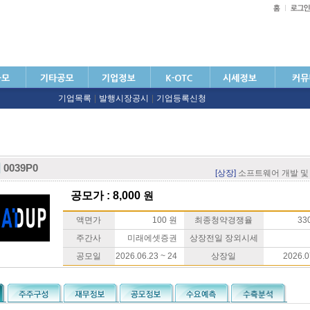
기업목록
|
발행시장공시
|
기업등록신청
업
0039P0
[상장]
소프트웨어 개발 및
공모가 : 8,000
원
액면가
100 원
최종청약경쟁율
330
주간사
미래에셋증권
상장전일 장외시세
공모일
2026.06.23 ~ 24
상장일
2026.0