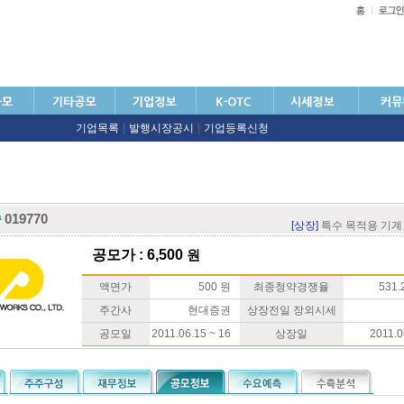
기업목록
|
발행시장공시
|
기업등록신청
속
019770
[상장]
특수 목적용 기계
공모가 : 6,500
원
액면가
500 원
최종청약경쟁율
531.2
주간사
현대증권
상장전일 장외시세
공모일
2011.06.15 ~ 16
상장일
2011.0