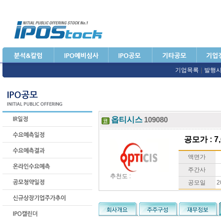
기업목록
|
발행
옵티시스
109080
공모가 : 7,
액면가
주간사
추천도 :
공모일
2