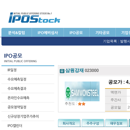
기업목록
|
발행
삼원강재
023000
공모가 : 4,
액면가
주간사
추천도 :
공모일
2