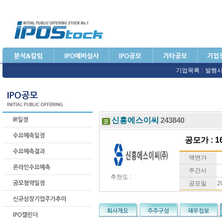
기업목록
|
발행
신흥에스이씨
243840
공모가 : 16
액면가
주간사
추천도 :
공모일
2