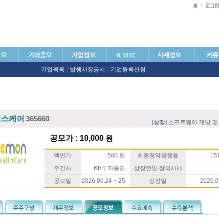
기업목록
|
발행시장공시
|
기업등록신청
헬스케어
365660
[상장]
소프트웨어 개발 및
공모가 : 10,000
원
액면가
500 원
최종청약경쟁율
151
주간사
KB투자증권
상장전일 장외시세
공모일
2026.06.24 ~ 25
상장일
2026.0