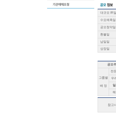
대규모 IR
수요예측일
공모청약일
환불일
납일일
상장일
공모
전
그룹별
우
일
배 정
해
참고