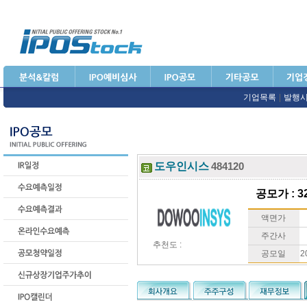
기업목록
|
발행
도우인시스
484120
공모가 : 32
액면가
주간사
추천도 :
공모일
2