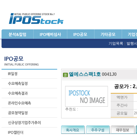
기업목록
|
발행
엘에스스팩1호
0041J0
공모가 : 2,
액면가
주간사
추천도 :
공모일
2