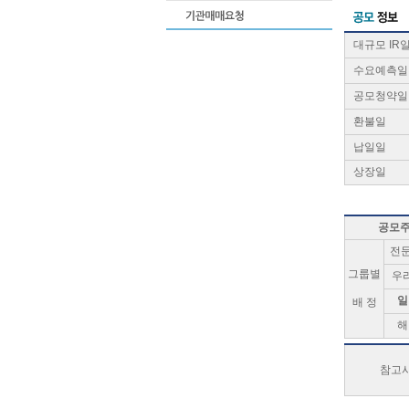
대규모 IR
수요예측일
공모청약일
환불일
납일일
상장일
공모
전
그룹별
우
일
배 정
해
참고