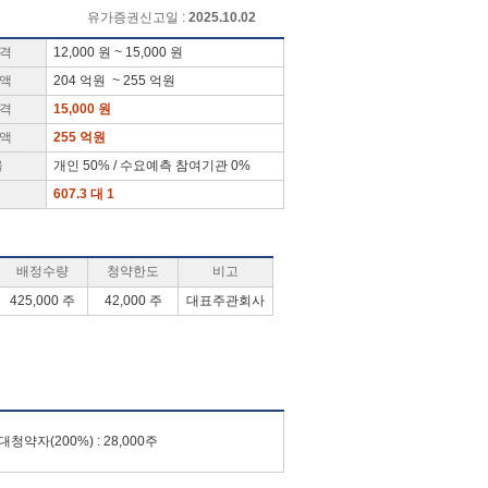
유가증권신고일 :
2025.10.02
가격
12,000 원 ~ 15,000 원
금액
204 억원 ~ 255 억원
가격
15,000 원
금액
255 억원
율
개인 50% / 수요예측 참여기관 0%
607.3 대 1
배정수량
청약한도
비고
425,000 주
42,000 주
대표주관회사
대청약자(200%) : 28,000주