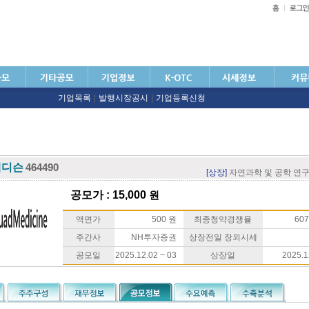
기업목록
|
발행시장공시
|
기업등록신청
메디슨
464490
[상장]
자연과학 및 공학 연
공모가 : 15,000
원
액면가
500 원
최종청약경쟁율
607
주간사
NH투자증권
상장전일 장외시세
공모일
2025.12.02 ~ 03
상장일
2025.1