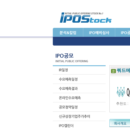
쿼드
추천도 :