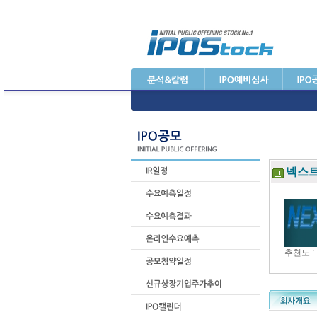
넥스
추천도 :