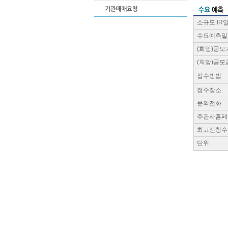
소규모 IR
수요예측일
(희망)공모
(희망)공모
접수방법
접수장소
문의전화
주관사홈페
최고신청수
단위