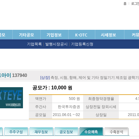
기업목록
|
발행시장공시
|
기업등록신청
트아이
137940
[상장]
측정, 시험, 항해, 제어 및 기타 정밀기기 제조업 광학
공모가 : 10,000
원
액면가
500 원
최종청약경쟁율
4.
주간사
한국투자증권
상장전일 장외시세
공모일
2011.06.01 ~ 02
상장일
2011.