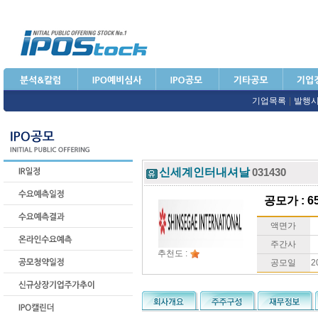
기업목록
|
발행
신세계인터내셔날
031430
공모가 : 65
액면가
주간사
추천도 :
공모일
2