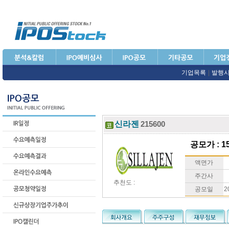
기업목록
|
발행
신라젠
215600
공모가 : 15
액면가
주간사
추천도 :
공모일
2