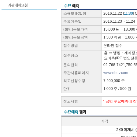
소규모 IR일정
2016.11.22 [
11:30
]
수요예측일
2016.11.23 ~ 11.24
(희망)공모가격
15,000 원 ~ 18,000
(희망)공모금액
1,500 억원 ~ 1,800
접수방법
온라인 접수
홈 ⇒ 뱅킹ㆍ계좌정보
접수장소
요예측(IPO 법인전용
문의전화
02-768-7421,750-5
주관사홈페이지
www.nhqv.com
최고신청수량
7,400,000 주
단위
1,000 주 / 500 원
참고사항
* 금번 수요예측에 
가격
가격미제시 (M