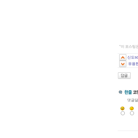
"이 포스팅
신도s
유용한
댓글