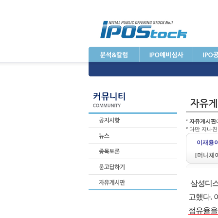
*
자유게시판
* 다만 지나
이재용이
[머니체
삼성디스
고했다.
점유율을