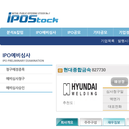
기업목록
|
발행시
현대종합금속
827730
심사청구일
액면가
추천도 :
대표전화