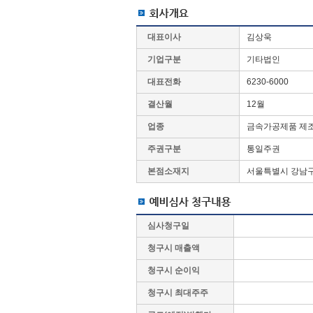
대표이사
김상욱
기업구분
기타법인
대표전화
6230-6000
결산월
12월
업종
금속가공제품 제
주권구분
통일주권
본점소재지
서울특별시 강남구 
심사청구일
청구시 매출액
청구시 순이익
청구시 최대주주