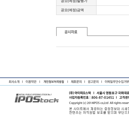
공모(예정)발행가
공모(예정)금액