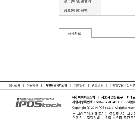
공모(예정)발행가
공모(예정)금액