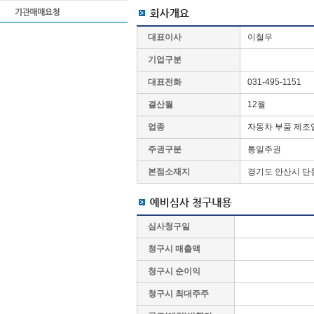
대표이사
이철우
기업구분
대표전화
031-495-1151
결산월
12월
업종
자동차 부품 제조
주권구분
통일주권
본점소재지
경기도 안산시 단원
심사청구일
청구시 매출액
청구시 순이익
청구시 최대주주