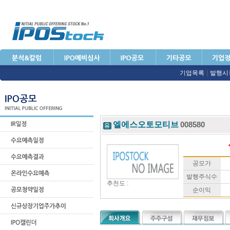
기업목록
|
발행시
엘에스오토모티브
008580
공모가
발행주식수
추천도 :
순이익