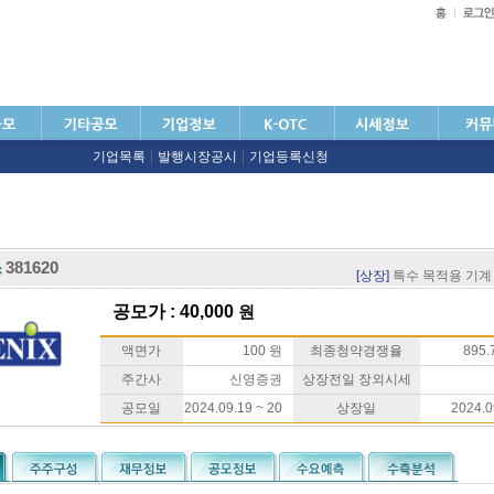
기업목록
|
발행시장공시
|
기업등록신청
스
381620
[상장]
특수 목적용 기계
공모가 : 40,000
원
액면가
100 원
최종청약경쟁율
895.7
주간사
신영증권
상장전일 장외시세
공모일
2024.09.19 ~ 20
상장일
2024.0