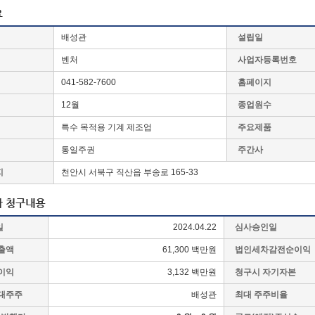
배성관
설립일
벤처
사업자등록번호
041-582-7600
홈페이지
12월
종업원수
특수 목적용 기계 제조업
주요제품
통일주권
주간사
지
천안시 서북구 직산읍 부송로 165-33
일
2024.04.22
심사승인일
출액
61,300 백만원
법인세차감전순이익
이익
3,132 백만원
청구시 자기자본
대주주
배성관
최대 주주비율