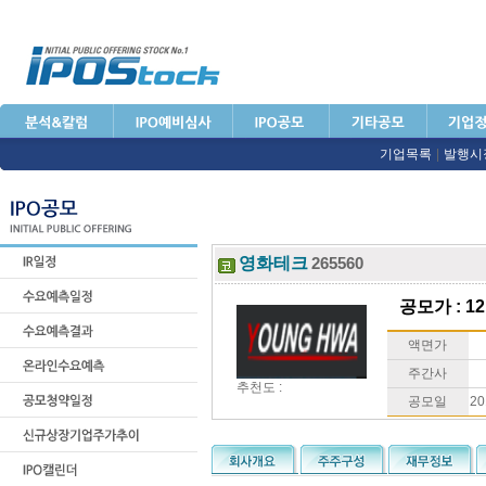
기업목록
|
발행시
영화테크
265560
공모가 : 12
액면가
주간사
추천도 :
공모일
20