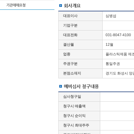
대표이사
심병섭
기업구분
대표전화
031-8047-4100
결산월
12월
업종
플라스틱제품 제
주권구분
통일주권
본점소재지
경기도 화성시 양감
심사청구일
청구시 매출액
청구시 순이익
청구시 최대주주