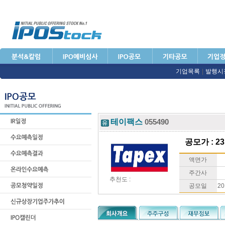
기업목록
|
발행시
테이팩스
055490
공모가 : 23
액면가
주간사
추천도 :
공모일
20