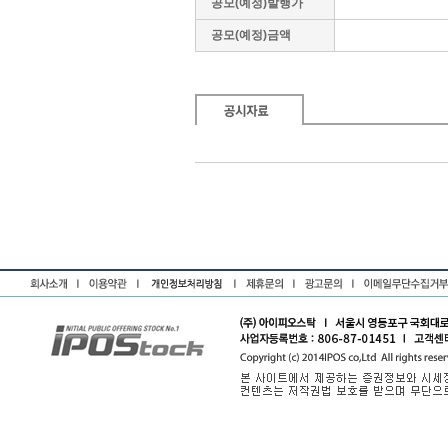
공모(예정)발행가
공모(예정)금액