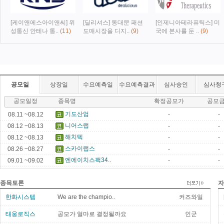
[케이앤에스아이앤씨] 위
[딜리셔스] 동대문 패션
[인제니아테라퓨틱스] 미
성통신 안테나 통..
(11)
도매시장을 디지..
(9)
국에 본사를 둔 ..
(9)
공모일
상장일
수요예측일
수요예측결과
심사승인
심사청
공모일정
종목명
확정공모가
공모
기도산업
08.11 ~08.12
-
-
니어스랩
08.12 ~08.13
-
-
해치텍
08.12 ~08.13
-
-
스카이랩스
08.26 ~08.27
-
-
엔에이치스팩34..
09.01 ~09.02
-
-
종목토론
자
한화시스템
We are the champio..
커즈와일
태웅로직스
공모가 얼마로 결정될까요
인군